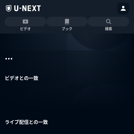
ビデオ
ブック
検索
...
ビデオとの一致
ライブ配信との一致