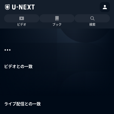
ビデオ
ブック
検索
...
ビデオとの一致
ライブ配信との一致