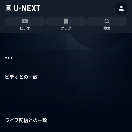
ビデオ
ブック
検索
...
ビデオとの一致
ライブ配信との一致