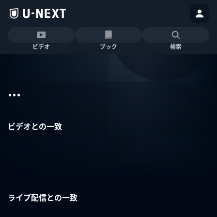
ビデオ
ブック
検索
...
ビデオとの一致
ライブ配信との一致