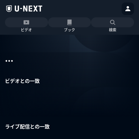
ビデオ
ブック
検索
...
ビデオとの一致
ライブ配信との一致