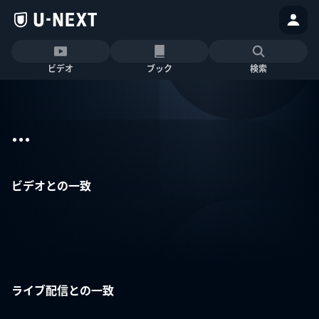
ビデオ
ブック
検索
...
ビデオとの一致
ライブ配信との一致