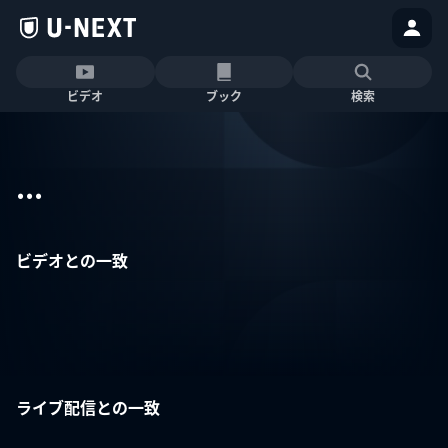
ビデオ
ブック
検索
...
ビデオとの一致
ライブ配信との一致