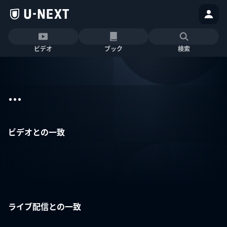
ビデオ
ブック
検索
...
ビデオとの一致
ライブ配信との一致