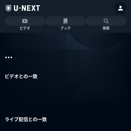
ビデオ
ブック
検索
...
ビデオとの一致
ライブ配信との一致