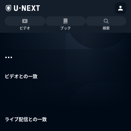
ビデオ
ブック
検索
...
ビデオとの一致
ライブ配信との一致