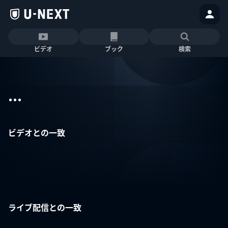
ビデオ
ブック
検索
...
ビデオとの一致
ライブ配信との一致