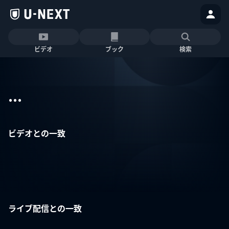
ビデオ
ブック
検索
...
ビデオとの一致
ライブ配信との一致