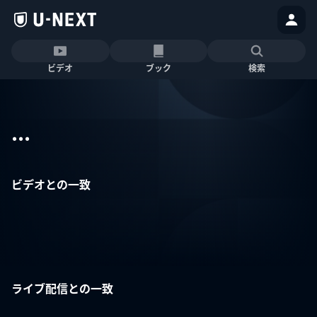
ビデオ
ブック
検索
...
ビデオとの一致
ライブ配信との一致