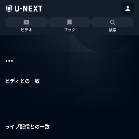
ビデオ
ブック
検索
...
ビデオとの一致
ライブ配信との一致