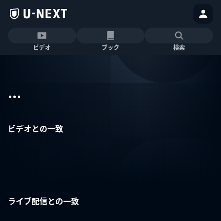
ビデオ
ブック
検索
...
ビデオとの一致
ライブ配信との一致