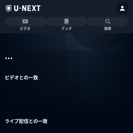
ビデオ
ブック
検索
...
ビデオとの一致
ライブ配信との一致