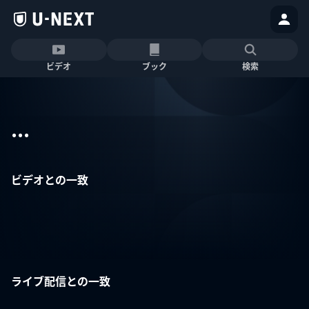
ビデオ
ブック
検索
...
ビデオとの一致
ライブ配信との一致