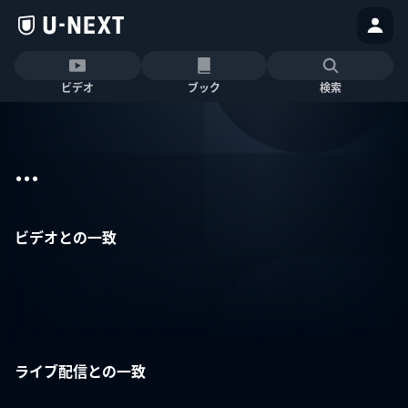
ビデオ
ブック
検索
...
ビデオとの一致
ライブ配信との一致