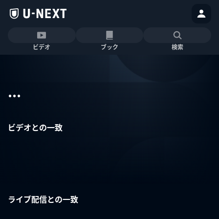
ビデオ
ブック
検索
...
ビデオとの一致
ライブ配信との一致