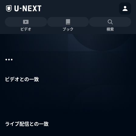
ビデオ
ブック
検索
...
ビデオとの一致
ライブ配信との一致