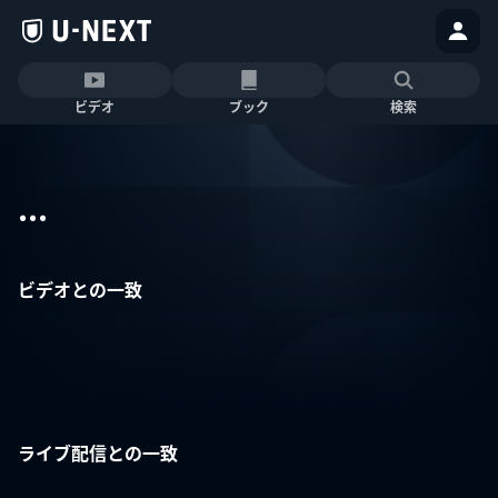
ビデオ
ブック
検索
...
ビデオとの一致
ライブ配信との一致