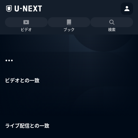
ビデオ
ブック
検索
...
ビデオとの一致
ライブ配信との一致