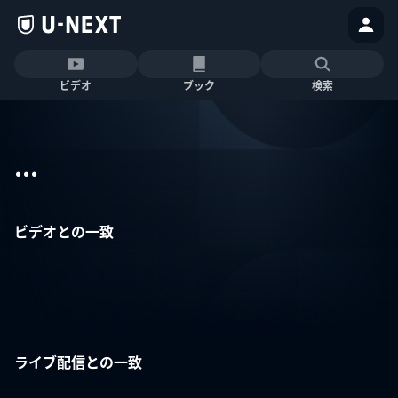
ビデオ
ブック
検索
...
ビデオとの一致
ライブ配信との一致