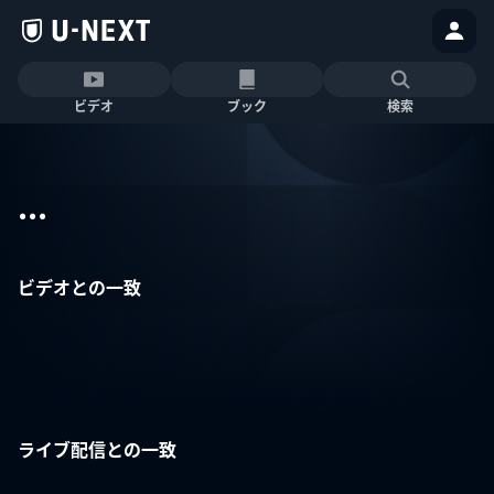
ビデオ
ブック
検索
...
ビデオとの一致
ライブ配信との一致