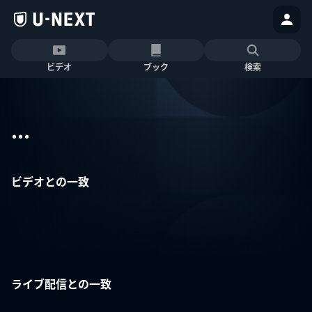
ビデオ
ブック
検索
...
ビデオとの一致
ライブ配信との一致