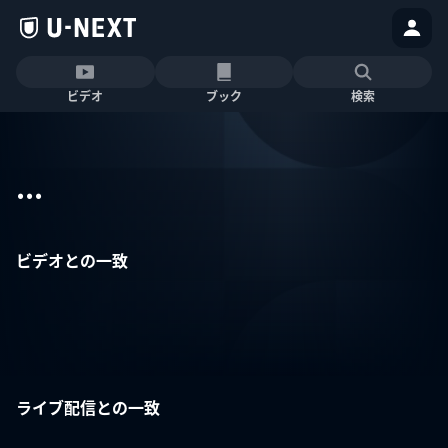
ビデオ
ブック
検索
...
ビデオとの一致
ライブ配信との一致