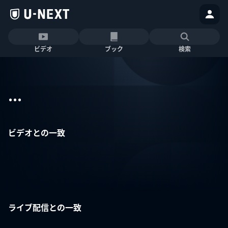
ビデオ
ブック
検索
...
ビデオとの一致
ライブ配信との一致