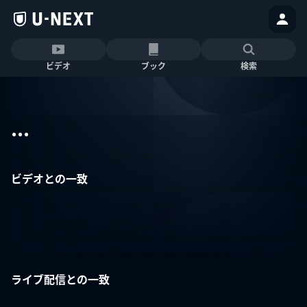
ビデオ
ブック
検索
...
ビデオとの一致
ライブ配信との一致