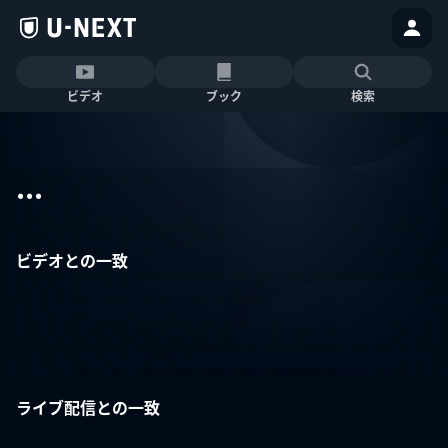
ビデオ
ブック
検索
...
ビデオとの一致
ライブ配信との一致