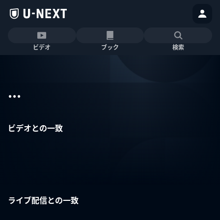
ビデオ
ブック
検索
...
ビデオとの一致
ライブ配信との一致