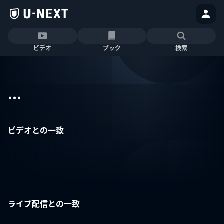
ビデオ
ブック
検索
...
ビデオとの一致
ライブ配信との一致