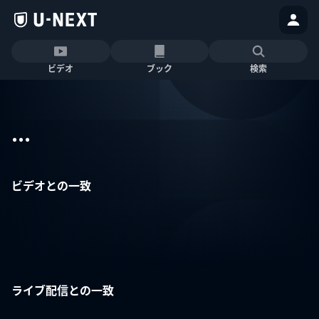
ビデオ
ブック
検索
...
ビデオとの一致
ライブ配信との一致