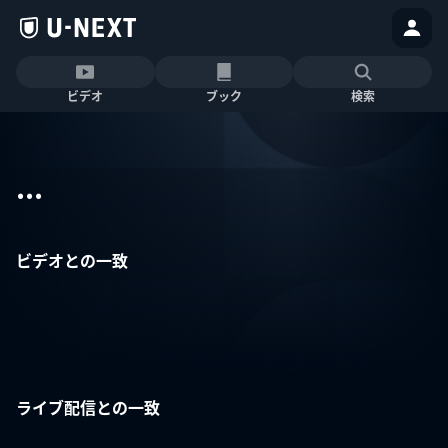
ビデオ
ブック
検索
...
ビデオとの一致
ライブ配信との一致