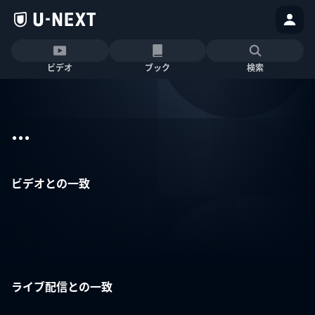
ビデオ
ブック
検索
...
ビデオとの一致
ライブ配信との一致