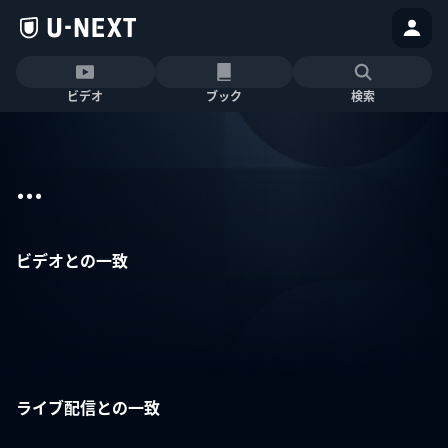
ビデオ
ブック
検索
...
ビデオとの一致
ライブ配信との一致