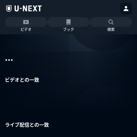
ビデオ
ブック
検索
...
ビデオとの一致
ライブ配信との一致