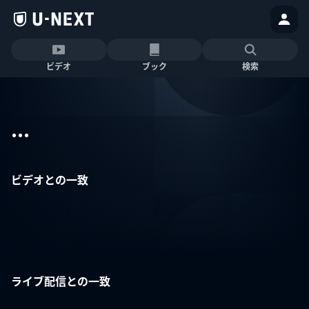
ビデオ
ブック
検索
...
ビデオとの一致
ライブ配信との一致