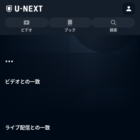
ビデオ
ブック
検索
...
ビデオとの一致
ライブ配信との一致