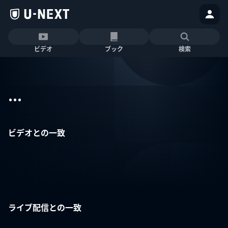
ビデオ
ブック
検索
...
ビデオとの一致
ライブ配信との一致