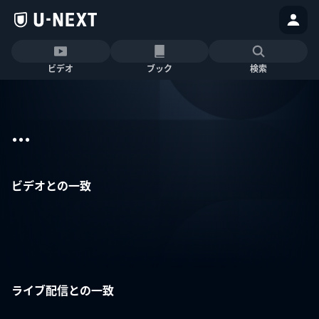
ビデオ
ブック
検索
...
ビデオとの一致
ライブ配信との一致