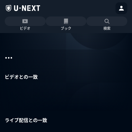
ビデオ
ブック
検索
...
ビデオとの一致
ライブ配信との一致