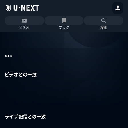
ビデオ
ブック
検索
...
ビデオとの一致
ライブ配信との一致