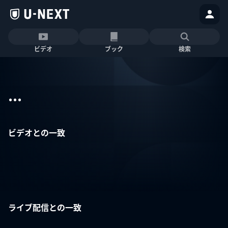
ビデオ
ブック
検索
...
ビデオとの一致
ライブ配信との一致