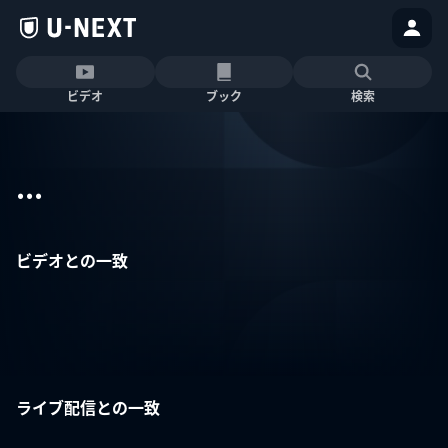
ビデオ
ブック
検索
...
ビデオとの一致
ライブ配信との一致