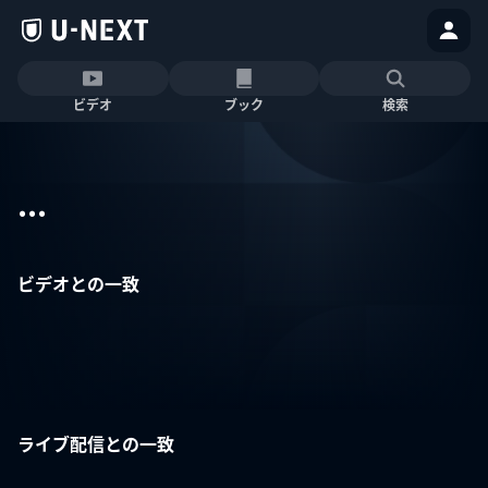
ビデオ
ブック
検索
...
ビデオとの一致
ライブ配信との一致