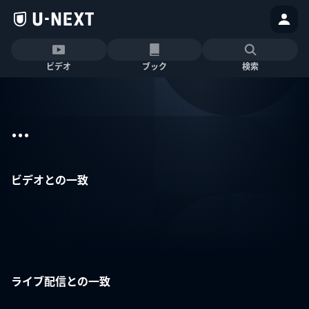
ビデオ
ブック
検索
...
ビデオとの一致
ライブ配信との一致