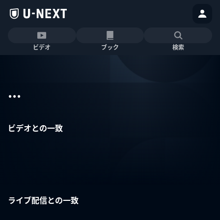
ビデオ
ブック
検索
...
ビデオとの一致
ライブ配信との一致