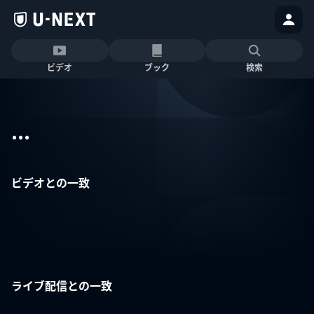
ビデオ
ブック
検索
...
ビデオとの一致
ライブ配信との一致