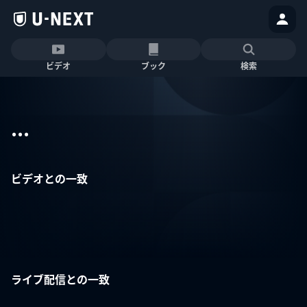
ビデオ
ブック
検索
...
ビデオとの一致
ライブ配信との一致