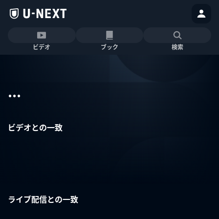
ビデオ
ブック
検索
...
ビデオとの一致
ライブ配信との一致